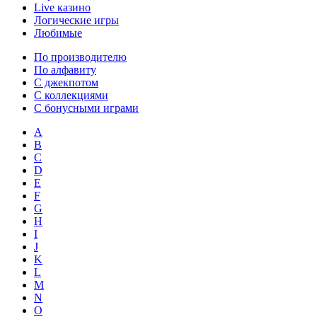
Live казино
Логические игры
Любимые
По производителю
По алфавиту
С джекпотом
С коллекциями
С бонусными играми
A
B
C
D
E
F
G
H
I
J
K
L
M
N
O