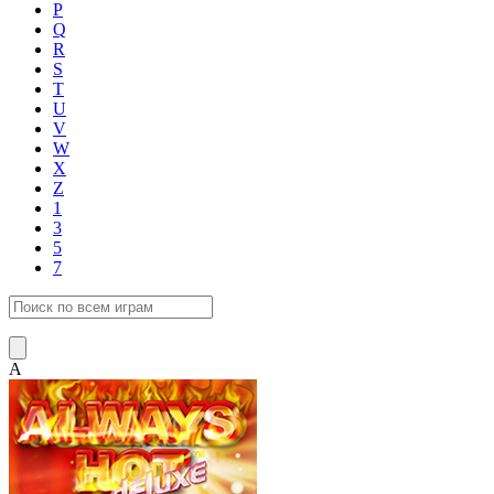
P
Q
R
S
T
U
V
W
X
Z
1
3
5
7
A