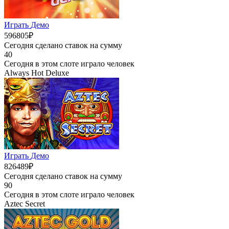
Играть
Демо
596805₽
Сегодня сделано ставок на сумму
40
Сегодня в этом слоте играло человек
Always Hot Deluxe
Играть
Демо
826489₽
Сегодня сделано ставок на сумму
90
Сегодня в этом слоте играло человек
Aztec Secret