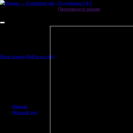
← В игровой зал
Поддержка 24/7
Вы играете в демо-режиме.
Переключите режим
и выигрывайте 
Регистрация
Вы играете
в демо режиме
Выигрывать реальные деньги
вы сможете после регистрации.
Регистрация
Войти на сайт
Или войти через:
Главная
Игровой зал
Lucky Fortune