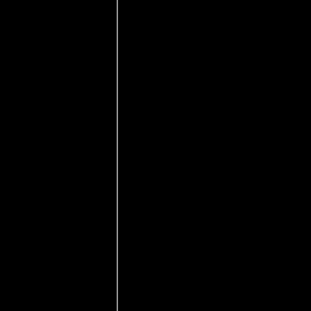
Island