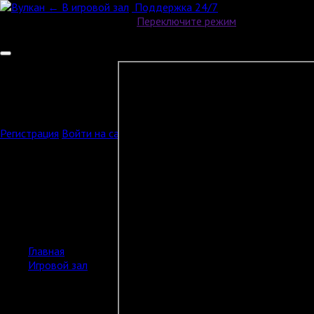
← В игровой зал
Поддержка 24/7
Вы играете в демо-режиме.
Переключите режим
и выигрывайте 
Регистрация
Вы играете
в демо режиме
Выигрывать реальные деньги
вы сможете после регистрации.
Регистрация
Войти на сайт
Или войти через:
Главная
Игровой зал
Island