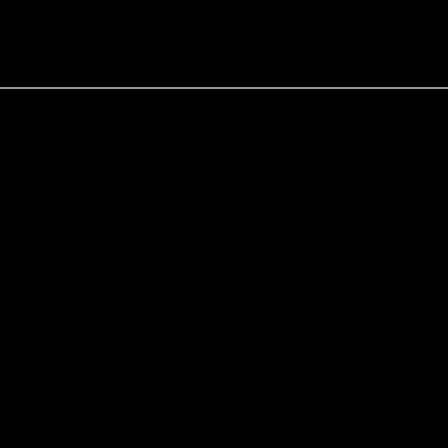
реальные деньги.