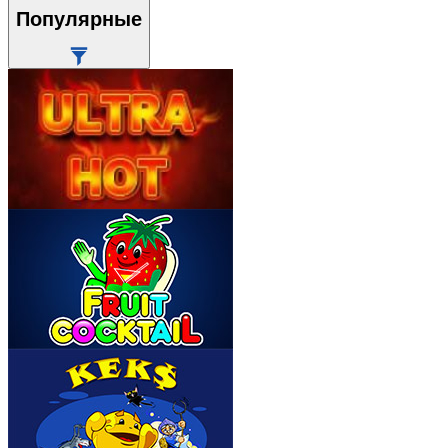
Популярные