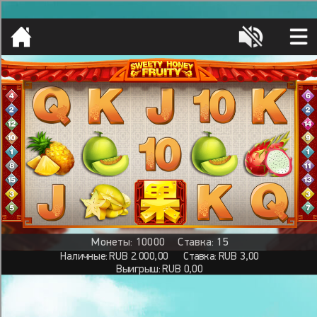
[object HTMLMetaElement]
пополнить счет