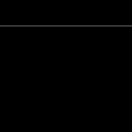
реальные деньги.