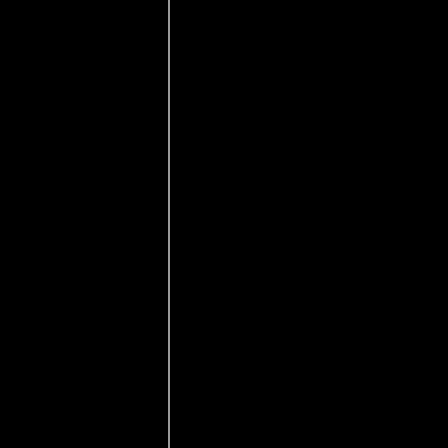
Big Ben