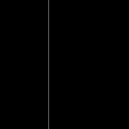
Sakura Fortune