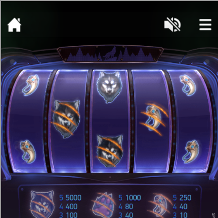
[object HTMLMetaElement]
пополнить счет