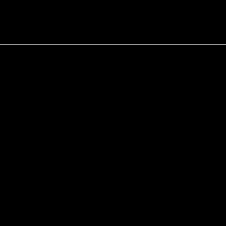
реальные деньги.