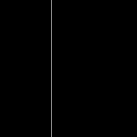
Batman & the Joker Jewels